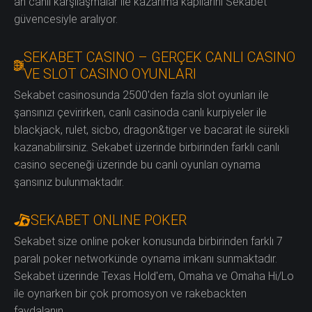
an canlı karşılaşmalar ile kazanma kapılarını Sekabet
güvencesiyle aralıyor.
SEKABET CASINO – GERÇEK CANLI CASINO
VE SLOT CASINO OYUNLARI
Sekabet casinosunda 2500'den fazla slot oyunları ile
şansınızı çevirirken, canlı casinoda canlı kurpiyeler ile
blackjack, rulet, sicbo, dragon&tiger ve bacarat ile sürekli
kazanabilirsiniz. Sekabet üzerinde birbirinden farklı canlı
casino seceneği üzerinde bu canlı oyunları oynama
şansınız bulunmaktadır.
SEKABET ONLINE POKER
Sekabet size online poker konusunda birbirinden farklı 7
paralı poker networkünde oynama imkanı sunmaktadır.
Sekabet üzerinde Texas Hold'em, Omaha ve Omaha Hi/Lo
ile oynarken bir çok promosyon ve rakebackten
faydalanın.