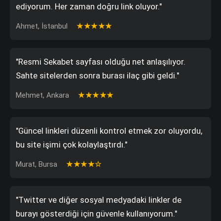
ediyorum. Her zaman doğru link oluyor."
Ahmet, İstanbul
★★★★★
"Resmi Sekabet sayfası olduğu net anlaşılıyor.
Sahte sitelerden sonra burası ilaç gibi geldi."
Mehmet, Ankara
★★★★★
"Güncel linkleri düzenli kontrol etmek zor oluyordu,
bu site işimi çok kolaylaştırdı."
Murat, Bursa
★★★★☆
"Twitter ve diğer sosyal medyadaki linkler de
burayı gösterdiği için güvenle kullanıyorum."