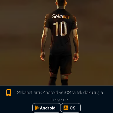
Sekabet artık Android ve iOS'ta tek dokunuşla
heryerde!
Android
IOS